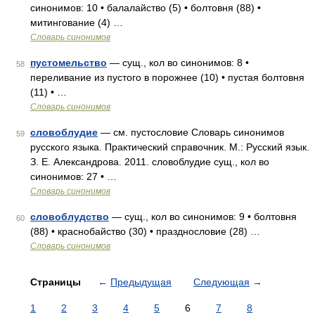
синонимов: 10 • балалайство (5) • болтовня (88) •
митингование (4) …
Словарь синонимов
пустомельство
— сущ., кол во синонимов: 8 •
58
переливание из пустого в порожнее (10) • пустая болтовня
(11) • …
Словарь синонимов
словоблудие
— см. пустословие Словарь синонимов
59
русского языка. Практический справочник. М.: Русский язык.
З. Е. Александрова. 2011. словоблудие сущ., кол во
синонимов: 27 • …
Словарь синонимов
словоблудство
— сущ., кол во синонимов: 9 • болтовня
60
(88) • краснобайство (30) • празднословие (28) …
Словарь синонимов
Страницы
←
Предыдущая
Следующая
→
1
2
3
4
5
6
7
8