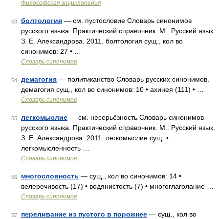
Философская энциклопедия
болтология
— см. пустословие Словарь синонимов
53
русского языка. Практический справочник. М.: Русский язык.
З. Е. Александрова. 2011. болтология сущ., кол во
синонимов: 27 • …
Словарь синонимов
демагогия
— политиканство Словарь русских синонимов.
54
демагогия сущ., кол во синонимов: 10 • ахинея (111) • …
Словарь синонимов
легкомыслие
— см. несерьёзность Словарь синонимов
55
русского языка. Практический справочник. М.: Русский язык.
З. Е. Александрова. 2011. легкомыслие сущ. •
легкомысленность …
Словарь синонимов
многословность
— сущ., кол во синонимов: 14 •
56
велеречивость (17) • водянистость (7) • многоглаголание …
Словарь синонимов
переливание из пустого в порожнее
— сущ., кол во
57