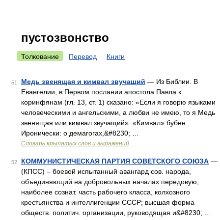
пустозвонство
Толкование
Перевод
Книги
Медь звенящая и кимвал звучащий
— Из Библии. В
51
Евангелии, в Первом послании апостола Павла к
коринфянам (гл. 13, ст. 1) сказано: «Если я говорю языками
человеческими и ангельскими, а любви не имею, то я Медь
звенящая или кимвал звучащий». «Кимвал» бубен.
Иронически: о демагогах,&#8230; …
Словарь крылатых слов и выражений
КОММУНИСТИЧЕСКАЯ ПАРТИЯ СОВЕТСКОГО СОЮЗА
—
52
(КПСС) – боевой испытанный авангард сов. народа,
объединяющий на добровольных началах передовую,
наиболее сознат. часть рабочего класса, колхозного
крестьянства и интеллигенции СССР; высшая форма
обществ. политич. организации, руководящая и&#8230; …